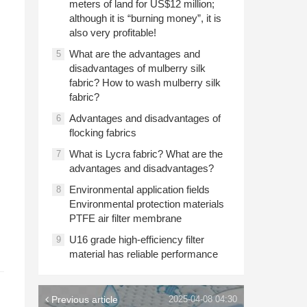
meters of land for US$12 million;
although it is “burning money”, it is
also very profitable!
What are the advantages and
5
disadvantages of mulberry silk
fabric? How to wash mulberry silk
fabric?
Advantages and disadvantages of
6
flocking fabrics
What is Lycra fabric? What are the
7
advantages and disadvantages?
Environmental application fields
8
Environmental protection materials
PTFE air filter membrane
U16 grade high-efficiency filter
9
material has reliable performance
Previous article
2025-04-08 04:30